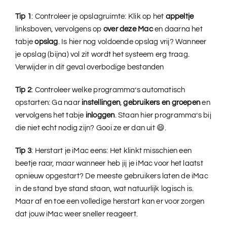
Tip 1
: Controleer je opslagruimte: Klik op het
appeltje
linksboven, vervolgens op
over deze Mac
en daarna het
tabje
opslag
. Is hier nog voldoende opslag vrij? Wanneer
je opslag (bijna) vol zit wordt het systeem erg traag.
Verwijder in dit geval overbodige bestanden
Tip 2
: Controleer welke programma’s automatisch
opstarten: Ga naar
instellingen
,
gebruikers en groepen
en
vervolgens het tabje
inloggen
. Staan hier programma’s bij
die niet echt nodig zijn? Gooi ze er dan uit 😄.
Tip 3
: Herstart je iMac eens: Het klinkt misschien een
beetje raar, maar wanneer heb jij je iMac voor het laatst
opnieuw opgestart? De meeste gebruikers laten de iMac
in de stand bye stand staan, wat natuurlijk logisch is.
Maar af en toe een volledige herstart kan er voor zorgen
dat jouw iMac weer sneller reageert.