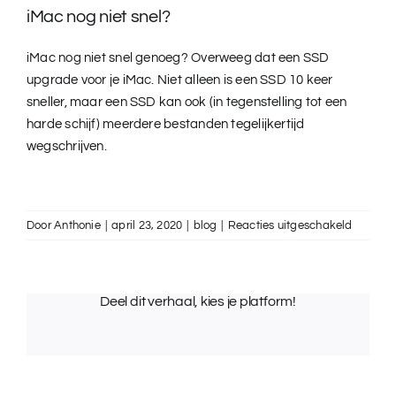
iMac nog niet snel?
iMac nog niet snel genoeg? Overweeg dat een
SSD
upgrade voor je iMac
. Niet alleen is een SSD 10 keer
sneller, maar een SSD kan ook (in tegenstelling tot een
harde schijf) meerdere bestanden tegelijkertijd
wegschrijven.
voor
Door
Anthonie
|
april 23, 2020
|
blog
|
Reacties uitgeschakeld
iMac
traag?
3
Deel dit verhaal, kies je platform!
gratis
tips