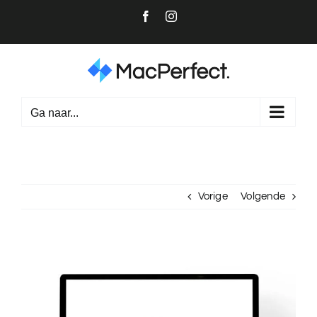
Ga
Facebook
Instagram
naar
inhoud
Ga naar...
Vorige
Volgende
Bekijk
grotere
afbeelding